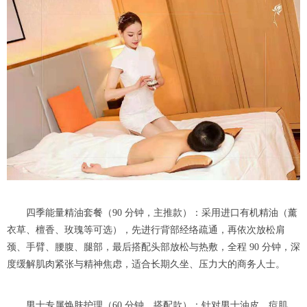
四季能量精油套餐（90 分钟，主推款）：采用进口有机精油（薰
衣草、檀香、玫瑰等可选），先进行背部经络疏通，再依次放松肩
颈、手臂、腰腹、腿部，最后搭配头部放松与热敷，全程 90 分钟，深
度缓解肌肉紧张与精神焦虑，适合长期久坐、压力大的商务人士。
男士专属焕肤护理（60 分钟，搭配款）：针对男士油皮、痘肌、