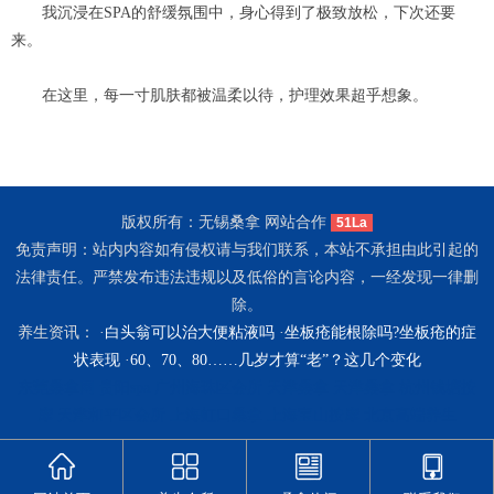
我沉浸在SPA的舒缓氛围中，身心得到了极致放松，下次还要
来。
在这里，每一寸肌肤都被温柔以待，护理效果超乎想象。
版权所有：无锡桑拿 网站合作
51La
免责声明：站内内容如有侵权请与我们联系，本站不承担由此引起的
法律责任。严禁发布违法违规以及低俗的言论内容，一经发现一律删
除。
养生资讯： ·
白头翁可以治大便粘液吗
·
坐板疮能根除吗?坐板疮的症
状表现
·
60、70、80……几岁才算“老”？这几个变化
东莞桑拿网
贵阳spa
广州海珠区会所
天津桑拿
天津桑拿
杭州钱塘按
摩
天津和平区会所
上海虹口桑拿
上海宝山按摩
北京高端养生