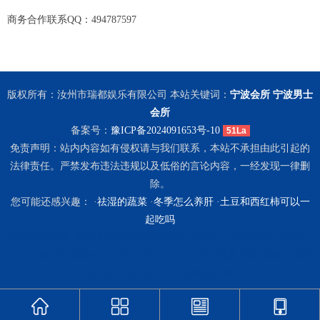
商务合作联系QQ：494787597
版权所有：汝州市瑞都娱乐有限公司 本站关键词：
宁波会所
宁波男士
会所
备案号：
豫ICP备2024091653号-10
51La
免责声明：站内内容如有侵权请与我们联系，本站不承担由此引起的
法律责任。严禁发布违法违规以及低俗的言论内容，一经发现一律删
除。
您可能还感兴趣： ·
祛湿的蔬菜
·
冬季怎么养肝
·
土豆和西红柿可以一
起吃吗
深圳光明桑拿
成都温江按摩
成都郫都区休闲会所
南京栖霞区休闲会
所
杭州临平区桑拿会所
昆明休闲会所
杭州滨江桑拿
深圳龙岗区桑拿
杭州富阳区桑拿网
上海静安按摩