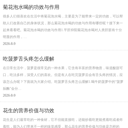
菊花泡水喝的功效与作用
很多人们很喜欢在生活中将菊花泡水喝，主要是为了能带来一定的功效，可以帮
助人们改善自己的身体状况，那么菊花泡水喝的功效与作用有哪些呢？接下来一
起来看看吧。菊花泡水喝的功效与作用1.平肝抑阳菊花泡水喝对人类肝脏有十分
明显的作用，…
2026-8-9
吃菠萝舌头疼怎么缓解
在日常生活中，菠萝是很常见的一种水果，它含有丰富的营养物质，味道酸甜可
口，吃法多样，深受人们的喜欢。但是有人在吃完菠萝后会有舌头疼的情况，应
该怎么办呢？下面就为大家介绍。吃菠萝舌头疼怎么缓解1.喝牛奶菠萝中的“菠萝
朊酶”会分…
2026-8-9
花生的营养价值与功效
花生是人们最常吃的一种食材，它不但能直接吃，还能炒着吃更能煮着吃或者炸
着吃，能为人们带来不一样的味觉感受，那么花生的营养价值与功效是怎样的