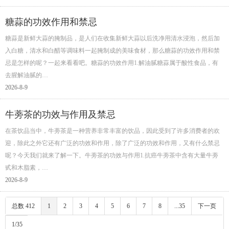
糖蒜的功效作用和禁忌
糖蒜是新鲜大蒜的腌制品，是人们在收集新鲜大蒜以后洗净用清水浸泡，然后加
入白糖，清水和白醋等调味料一起腌制成的美味食材，那么糖蒜的功效作用和禁
忌是怎样的呢？一起来看看吧。糖蒜的功效作用1.解油腻糖蒜属于酸性食品，有
去腥解油腻的…
2026-8-9
牛蒡茶的功效与作用及禁忌
在茶饮品当中，牛蒡茶是一种营养非常丰富的饮品，因此受到了许多消费者的欢
迎，除此之外它还有广泛的功效和作用，除了广泛的功效和作用，又有什么禁忌
呢？今天我们就来了解一下。牛蒡茶的功效与作用1.抗癌牛蒡茶中含有大量牛蒡
甙和木脂素，…
2026-8-9
总数 412
1
2
3
4
5
6
7
8
...35
下一页
1/35