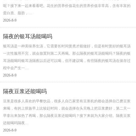
呢？接下来一起来看看吧。花生的营养价值花生的营养价值非常高，含有丰富的
蛋白质、脂肪，…
2026-8-9
隔夜的银耳汤能喝吗
银耳汤是一种美味养生汤，它需要长时间煲煮才能做好，但是有时煲好的银耳汤
一次性服用不完，就会放置到第二天再喝。那么隔夜的银耳汤能喝吗？隔夜的银
耳汤能喝吗银耳汤隔夜以后还可以喝，但不建议喝，有些隔夜的银耳汤在保存过
程中会产生一…
2026-8-9
隔夜豆浆还能喝吗
豆浆是很多人喜欢的早餐饮品，很多人自己家里有豆浆机的都会选择自己磨豆浆
来喝，有的上班族早上比较赶时间，就会选择在头天晚上把豆浆磨好，第二天一
早拿出来加热了再喝，那么隔夜豆浆还能喝吗？接下来就为大家介绍。隔夜豆浆
还能喝吗隔夜…
2026-8-9