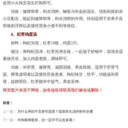
改用小火炖至花生烂熟即可。
功效：健脾和胃，利水消肿。鲫鱼与补血的花生、清热利尿的赤
小豆配合，能起到健脾和胃，利水消肿的作用。特别适用于营养不良
所致的浮肿以及慢性肾炎小便不利等病症。
4、杞枣鸡蛋汤
材料：枸杞30克，红枣10枚，鸡蛋2只。
做法：将枸杞洗净，红枣洗净去核，一起放于砂锅中，加清水适
量烧开后，加入鸡蛋煮熟，调味即可。
功效：补肝肾、健脾胃、滋阴润燥、养血除烦。适用于肝肾亏
损、脾胃虚弱者以及慢性肝炎患者。枸杞味甘，性平，功能滋补肝
肾，益精明目。红枣能补中益气，养血安神。
网页图片来源于网络，如有侵权请联系我们修改或删除！
标签：
上一篇：
为什么孕妇不宜多吃菠菜？菠菜鱼丸汤的制作步骤
下一篇：
羊肉驱寒暖身，但一定不可以贪多哦！