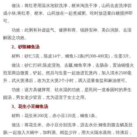
做法：将红枣用温水泡软洗净，粳米淘洗干净，山药去皮洗净切
成小块;将红枣、粳米、山药放在一起煮咸粥。吃时放适量白糖搅拌即
可。
功效：此粥有补虚益气、健脾和胃、镇静安神、美白润肤、去湿
解困之功效。
2、砂陈鲫鱼汤
材料：砂仁5克，陈皮14个、鲫鱼1-2条(约300-400克)，生姜3片。
做法：砂仁打碎;陈皮浸泡、去瓤;鲫鱼宰净，去肠杂，置油锅慢火
煎至两边微黄，铲起。然后与生姜一起放进瓦煲内，加入清水2500毫
升，武火煲沸后，改为文火煲2个小时，调入适量食盐和麻油便可。
功效：该方具健脾胃、祛水湿的功效，是民间一道春困时的养生
靓汤，男女老少皆宜，尤为适宜于女士之用。
3、花生小豆鲫鱼汤
材料：花生米200克，赤小豆120克，鲫鱼1条。
做法：将花生米、赤小豆分别洗净，沥去水分;鲫鱼剖腹去鳞及肚
肠;一起放入大碗中，加料酒、精盐少许，用大火隔水蒸炖，待沸后，